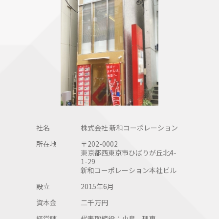
社名
株式会社 新和コーポレーション
所在地
〒202-0002
東京都西東京市ひばりが丘北4-
1-29
新和コーポレーション本社ビル
設立
2015年6月
資本金
二千万円
経営陣
代表取締役：
小島 理恵